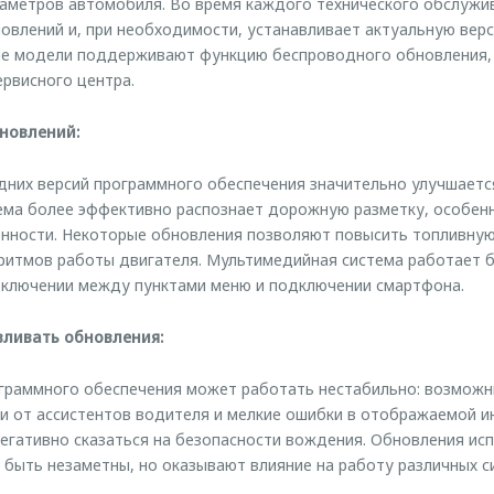
аметров автомобиля. Во время каждого технического обслужи
овлений и, при необходимости, устанавливает актуальную вер
ые модели поддерживают функцию беспроводного обновления,
рвисного центра.
новлений:
дних версий программного обеспечения значительно улучшаетс
ема более эффективно распознает дорожную разметку, особенн
нности. Некоторые обновления позволяют повысить топливную
ритмов работы двигателя. Мультимедийная система работает 
еключении между пунктами меню и подключении смартфона.
вливать обновления:
граммного обеспечения может работать нестабильно: возможн
и от ассистентов водителя и мелкие ошибки в отображаемой 
егативно сказаться на безопасности вождения. Обновления ис
 быть незаметны, но оказывают влияние на работу различных с