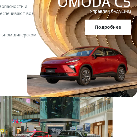
OMODA C5
зопасности и
Управляй будущим
беспечивают водителю
Подробнее
OMODA C5
льном дилерском