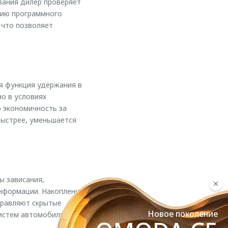
вания дилер проверяет
сию программного
 что позволяет
я функция удержания в
о в условиях
 экономичность за
быстрее, уменьшается
ы зависания,
информации. Накопление
правляют скрытые
Новое поколение
истем автомобиля.